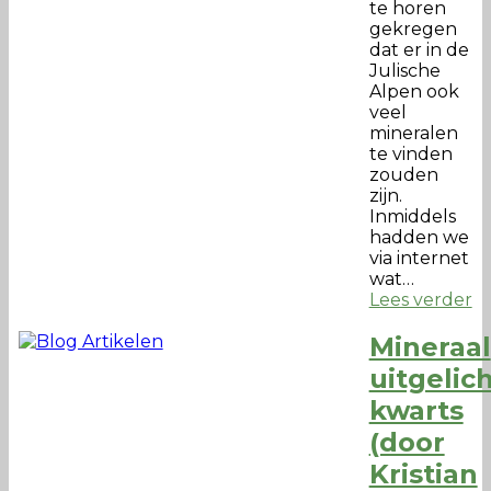
te horen
gekregen
dat er in de
Julische
Alpen ook
veel
mineralen
te vinden
zouden
zijn.
Inmiddels
hadden we
via internet
wat…
Lees verder
Mineraal
uitgelich
kwarts
(door
Kristian