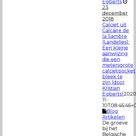
Egberts
23
december
2018
Calciet uit
Calcaire de
la Sambre
(Landelies):
Een kleine
aanwijzing
die een
metersgrote
calcietpocket
bleek te
zijn (door
Kristian
Egberts)
2020
11-
10T08:46:46+0
Blog
Artikelen
De groeve
bij het
Belgische