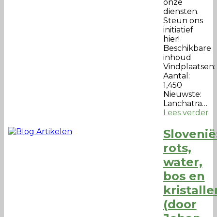
onze
diensten.
Steun ons
initiatief
hier!
Beschikbare
inhoud
Vindplaatsen:
Aantal:
1,450
Nieuwste:
Lanchatra…
Lees verder
Slovenië
rots,
water,
bos en
kristalle
(door