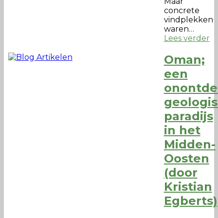
Maar
concrete
vindplekken
waren…
Lees verder
Oman;
een
onontde
geologi
paradijs
in het
Midden-
Oosten
(door
Kristian
Egberts)