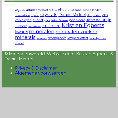
calciet
agaat
calcite
agate
amethyst
canarische eilanden
crystals
Daniel Middel
ellis
chalcedoon
crystal
druipsteen
John de Bruijn
van diepen
fluoriet
johan oord
gips
Jebel Shams
Kristian Egberts
kristallen
Juchem
kalksteen
mineralen
mineralen zoeken
kwarts
minerals
steengroeve
Wegeler effect
slovenië
woestijnroos
zeoliet
© Mineralenwereld. Website door Kristian Egberts &
Daniël Middel
Privacy & Disclaimer
Algemene voorwaarden