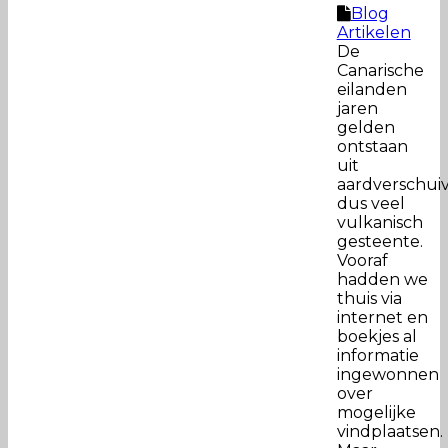
Blog
Artikelen
De
Canarische
eilanden
jaren
gelden
ontstaan
uit
aardverschuiv
dus veel
vulkanisch
gesteente.
Vooraf
hadden we
thuis via
internet en
boekjes al
informatie
ingewonnen
over
mogelijke
vindplaatsen.