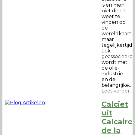
is en men
niet direct
weet te
vinden op
de
wereldkaart,
maar
tegelijkertijd
ook
geassocieerd
wordt met
de olie-
industrie
en de
belangrijke…
Lees verder
Calciet
uit
Calcaire
de la