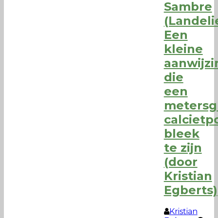
Sambre
(Landeli
Een
kleine
aanwijzi
die
een
metersg
calcietp
bleek
te zijn
(door
Kristian
Egberts)
Kristian