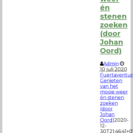
én
stenen
zoeken
(door
Johan
Oord)
Admin
10 juli 2020
Fuertaventur
Genieten
van het
mooie weer
én stenen
zoeken
(door
Johan
Oord)
2020-
12-
30T21:46:41+0