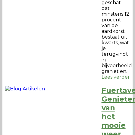
geschat
dat
minstens 12
procent
van de
aardkorst
bestaat uit
kwarts, wat
je
terugvindt
in
bijvoorbeeld
graniet en…
Lees verder
Fuertave
Geniete
van
het
mooie
weer