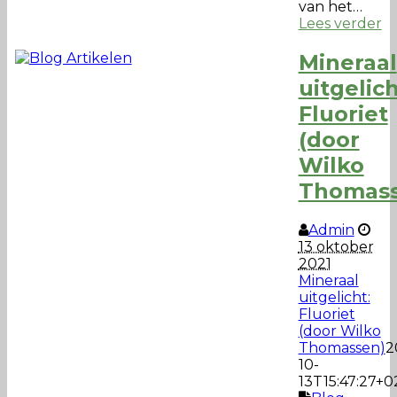
van het…
Lees verder
Mineraal
uitgelich
Fluoriet
(door
Wilko
Thomass
Admin
13 oktober
2021
Mineraal
uitgelicht:
Fluoriet
(door Wilko
Thomassen)
2
10-
13T15:47:27+0