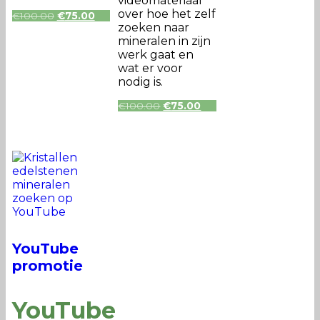
videomateriaal
over hoe het zelf
Oorspronkelijke
Huidige
€
100.00
€
75.00
prijs
prijs
zoeken naar
was:
is:
mineralen in zijn
€100.00.
€75.00.
werk gaat en
wat er voor
nodig is.
Oorspronkelijke
Huidige
€
100.00
€
75.00
prijs
prijs
was:
is:
€100.00.
€75.00.
YouTube
promotie
YouTube