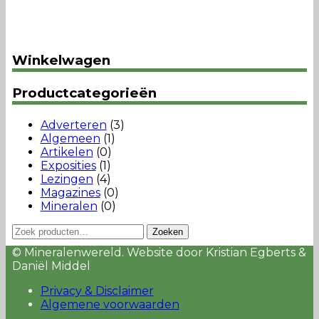
Winkelwagen
Productcategorieën
Adverteren
(3)
Algemeen
(1)
Artikelen
(0)
Exposities
(1)
Lezingen
(4)
Magazines
(0)
Mineralen
(0)
Zoeken
Zoeken
naar:
© Mineralenwereld. Website door Kristian Egberts &
Daniël Middel
Privacy & Disclaimer
Algemene voorwaarden