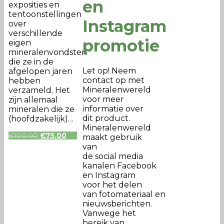
en
exposities en
tentoonstellingen
Instagram
over
verschillende
promotie
eigen
mineralenvondsten
die ze in de
Let op! Neem
afgelopen jaren
contact op met
hebben
Mineralenwereld
verzameld. Het
voor meer
zijn allemaal
informatie over
mineralen die ze
dit product.
(hoofdzakelijk)…
Mineralenwereld
Oorspronkelijke
Huidige
€
100.00
€
75.00
maakt gebruik
prijs
prijs
van
was:
is:
de social media
€100.00.
€75.00.
kanalen Facebook
en Instagram
voor het delen
van fotomateriaal en
nieuwsberichten.
Vanwege het
bereik van…