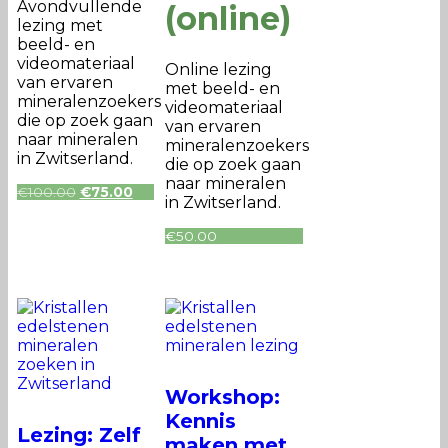
Avondvullende
(online)
lezing met
beeld- en
videomateriaal
Online lezing
van ervaren
met beeld- en
mineralenzoekers
videomateriaal
die op zoek gaan
van ervaren
naar mineralen
mineralenzoekers
in Zwitserland.
die op zoek gaan
naar mineralen
Oorspronkelijke
Huidige
€
100.00
€
75.00
in Zwitserland.
prijs
prijs
was:
is:
€
50.00
€100.00.
€75.00.
Workshop:
Kennis
Lezing: Zelf
maken met