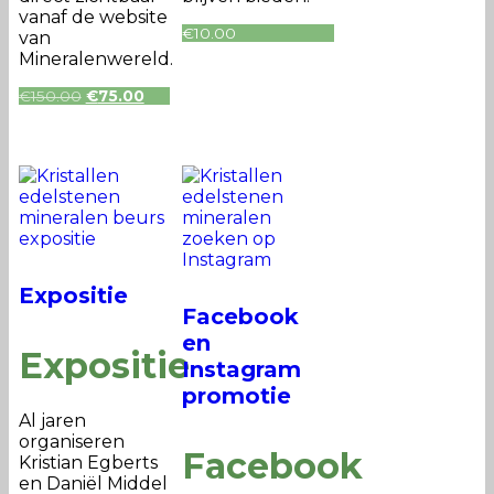
vanaf de website
€
10.00
van
Mineralenwereld.
Oorspronkelijke
Huidige
€
150.00
€
75.00
prijs
prijs
was:
is:
€150.00.
€75.00.
Expositie
Facebook
en
Expositie
Instagram
promotie
Al jaren
organiseren
Facebook
Kristian Egberts
en Daniël Middel