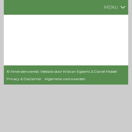
MENU
© Mineralenwereld. Website door Kristian Egberts & Daniël Middel
Privacy & Disclaimer
Algemene voorwaarden