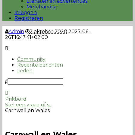
Diensten en advertenties
Merchandise
Inloggen
Registreren
Admin
2 oktober 2020
2025-06-
26T16:47:41+02:00
Community
Recente berichten
Leden
Prikbord
Stel een vraag of s...
Carnwall en Wales
Carnwall en Wales