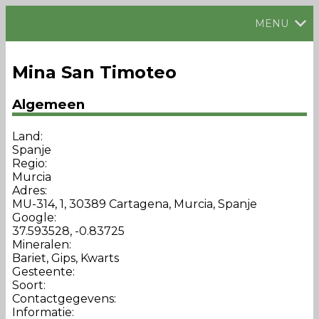
MENU
Mina San Timoteo
Algemeen
Land:
Spanje
Regio:
Murcia
Adres:
MU-314, 1, 30389 Cartagena, Murcia, Spanje
Google:
37.593528, -0.83725
Mineralen:
Bariet, Gips, Kwarts
Gesteente:
Soort:
Contactgegevens:
Informatie: