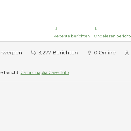
Recente berichten
Ongelezen bericht
rwerpen
3,277
Berichten
0
Online
e bericht:
Campimaglia Cave Tufo