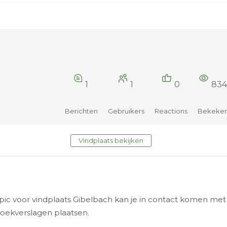
1
1
0
834
Berichten
Gebruikers
Reactions
Bekeke
Vindplaats bekijken
topic voor vindplaats Gibelbach kan je in contact komen m
zoekverslagen plaatsen.