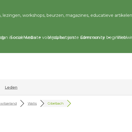
og
Social Media
Vindplaatsen
Community
Webwin
Leden
witserland
Wallis
Gibelbach