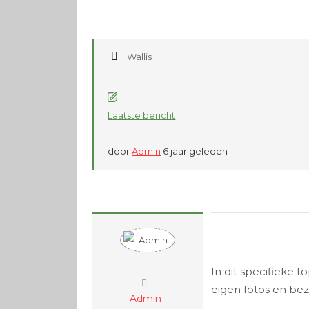
Wallis
Laatste bericht
door
Admin
6 jaar geleden
In dit specifieke 
eigen fotos en be
Admin