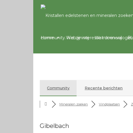
Home
Wie zijn wij
Wat doen wij
Bl
Community
Recente berichten
Mineralen zoeken
Vindplaatsen
Z
Gibelbach