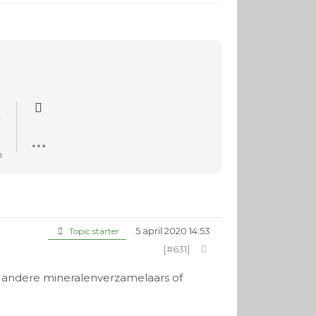
n
5 april 2020 14:53
Topic starter
[#631]
et andere mineralenverzamelaars of