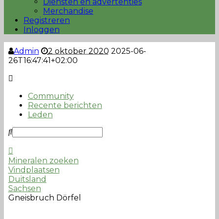
Diensten en advertenties
Merchandise
Registreren
Inloggen
Admin
2 oktober 2020
2025-06-
26T16:47:41+02:00
Community
Recente berichten
Leden
Mineralen zoeken
Vindplaatsen
Duitsland
Sachsen
Gneisbruch Dörfel