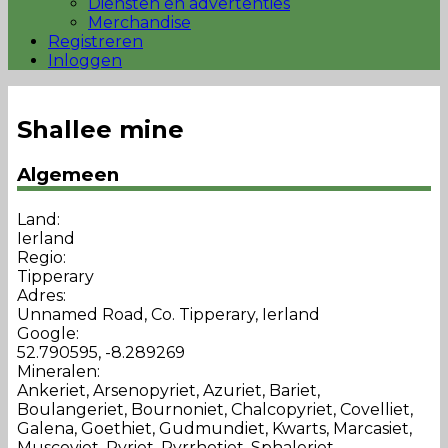
Diensten en advertenties
Merchandise
Registreren
Inloggen
Shallee mine
Algemeen
Land:
Ierland
Regio:
Tipperary
Adres:
Unnamed Road, Co. Tipperary, Ierland
Google:
52.790595, -8.289269
Mineralen:
Ankeriet, Arsenopyriet, Azuriet, Bariet,
Boulangeriet, Bournoniet, Chalcopyriet, Covelliet,
Galena, Goethiet, Gudmundiet, Kwarts, Marcasiet,
Muscoviet, Pyriet, Pyrrhotiet, Sphaleriet