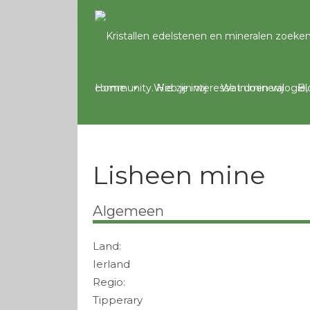
Home
Wie zijn wij
Wat doen wij
Bl
Lisheen mine
Algemeen
Land:
Ierland
Regio:
Tipperary