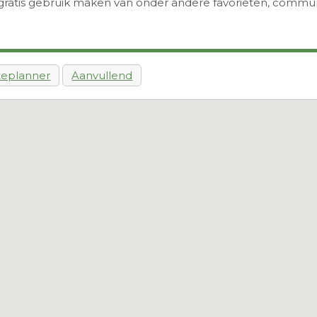
 je gratis gebruik maken van onder andere favorieten, comm
teplanner
Aanvullend