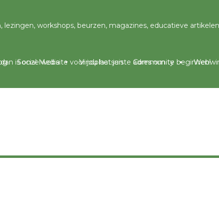
og
Social Media
Vindplaatsen
Community
Webwin