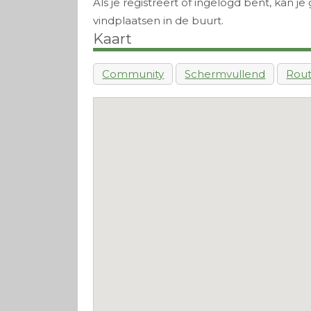
Als je registreert of ingelogd bent, kan
vindplaatsen in de buurt.
Kaart
Community
Schermvullend
Rou