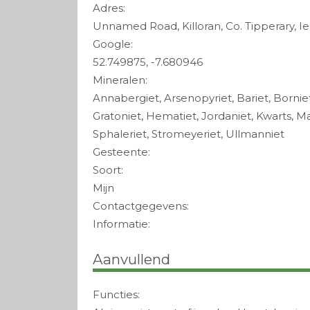
Adres:
Unnamed Road, Killoran, Co. Tipperary, I
Google:
52.749875, -7.680946
Mineralen:
Annabergiet, Arsenopyriet, Bariet, Borniet
Gratoniet, Hematiet, Jordaniet, Kwarts, M
Sphaleriet, Stromeyeriet, Ullmanniet
Gesteente:
Soort:
Mijn
Contactgegevens:
Informatie:
Aanvullend
Functies: