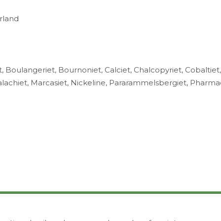
erland
, Boulangeriet, Bournoniet, Calciet, Chalcopyriet, Cobaltiet
alachiet, Marcasiet, Nickeline, Pararammelsbergiet, Pharmaco