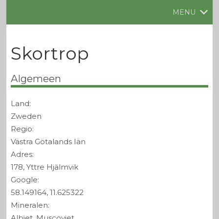
MENU
Skortrop
Algemeen
Land:
Zweden
Regio:
Västra Götalands Iän
Adres:
178, Yttre Hjälmvik
Google:
58.149164, 11.625322
Mineralen:
Albiet, Muscoviet