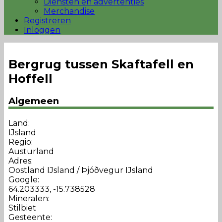
Diensten en advertenties
Merchandise
Registreren
Inloggen
Bergrug tussen Skaftafell en
Hoffell
Algemeen
Land:
IJsland
Regio:
Austurland
Adres:
Oostland IJsland / Þjóðvegur IJsland
Google:
64.203333, -15.738528
Mineralen:
Stilbiet
Gesteente: