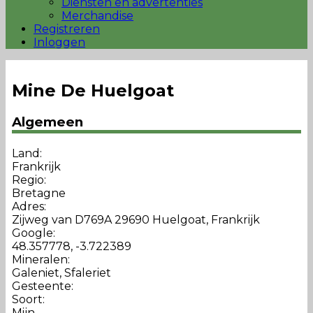
Diensten en advertenties
Merchandise
Registreren
Inloggen
Mine De Huelgoat
Algemeen
Land:
Frankrijk
Regio:
Bretagne
Adres:
Zijweg van D769A 29690 Huelgoat, Frankrijk
Google:
48.357778, -3.722389
Mineralen:
Galeniet, Sfaleriet
Gesteente:
Soort:
Mijn