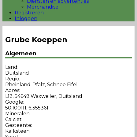
Diensten en advertenties
Merchandise
Registreren
Inloggen
Grube Koeppen
Algemeen
Land:
Duitsland
Regio:
Rheinland-Pfalz, Schnee Eifel
Adres:
L12, 54649 Waxweiler, Duitsland
Google:
50.100111, 6.355361
Mineralen:
Calciet
Gesteente:
Kalksteen
Soort: