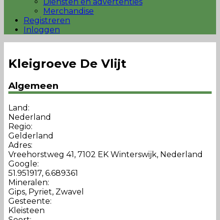
Diensten en advertenties
Merchandise
Registreren
Inloggen
Kleigroeve De Vlijt
Algemeen
Land:
Nederland
Regio:
Gelderland
Adres:
Vreehorstweg 41, 7102 EK Winterswijk, Nederland
Google:
51.951917, 6.689361
Mineralen:
Gips, Pyriet, Zwavel
Gesteente:
Kleisteen
Soort: