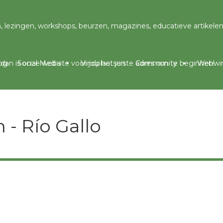
og
Social Media
Vindplaatsen
Community
Webwin
 - Río Gallo