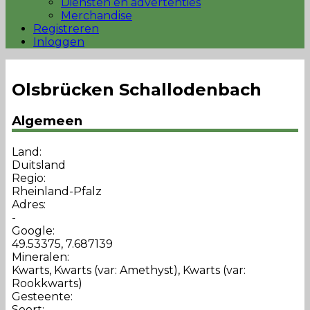
Diensten en advertenties
Merchandise
Registreren
Inloggen
Olsbrücken Schallodenbach
Algemeen
Land:
Duitsland
Regio:
Rheinland-Pfalz
Adres:
-
Google:
49.53375, 7.687139
Mineralen:
Kwarts, Kwarts (var: Amethyst), Kwarts (var:
Rookkwarts)
Gesteente:
Soort: