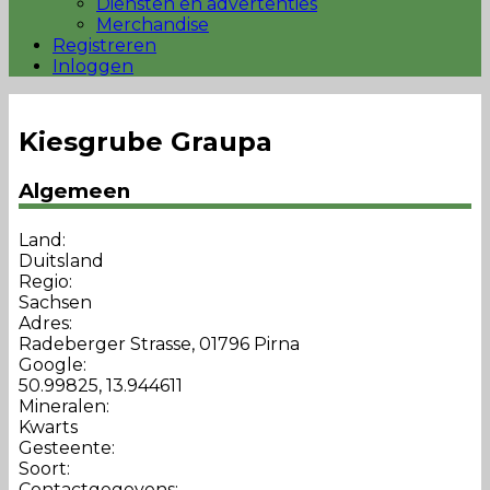
Diensten en advertenties
Merchandise
Registreren
Inloggen
Kiesgrube Graupa
Algemeen
Land:
Duitsland
Regio:
Sachsen
Adres:
Radeberger Strasse, 01796 Pirna
Google:
50.99825, 13.944611
Mineralen:
Kwarts
Gesteente:
Soort:
Contactgegevens: