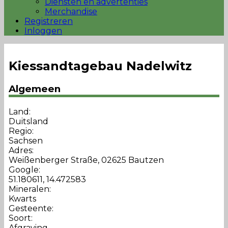
Diensten en advertenties
Merchandise
Registreren
Inloggen
Kiessandtagebau Nadelwitz
Algemeen
Land:
Duitsland
Regio:
Sachsen
Adres:
Weißenberger Straße, 02625 Bautzen
Google:
51.180611, 14.472583
Mineralen:
Kwarts
Gesteente:
Soort:
Afgraving