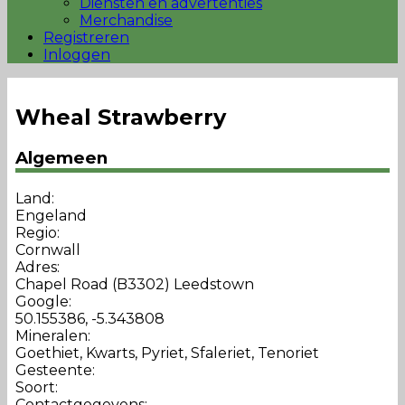
Diensten en advertenties
Merchandise
Registreren
Inloggen
Wheal Strawberry
Algemeen
Land:
Engeland
Regio:
Cornwall
Adres:
Chapel Road (B3302) Leedstown
Google:
50.155386, -5.343808
Mineralen:
Goethiet, Kwarts, Pyriet, Sfaleriet, Tenoriet
Gesteente:
Soort:
Contactgegevens: