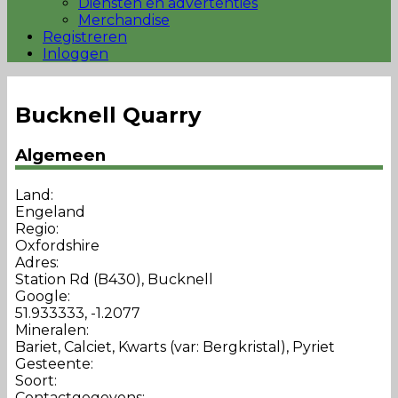
Diensten en advertenties
Merchandise
Registreren
Inloggen
Bucknell Quarry
Algemeen
Land:
Engeland
Regio:
Oxfordshire
Adres:
Station Rd (B430), Bucknell
Google:
51.933333, -1.2077
Mineralen:
Bariet, Calciet, Kwarts (var: Bergkristal), Pyriet
Gesteente:
Soort:
Contactgegevens: