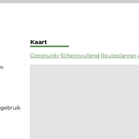
Kaart
Community
Schermvullend
Routeplanner
em
ngebruik