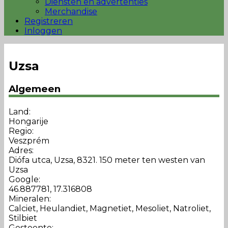
Diensten en advertenties
Merchandise
Registreren
Inloggen
Uzsa
Algemeen
Land:
Hongarije
Regio:
Veszprém
Adres:
Diófa utca, Uzsa, 8321. 150 meter ten westen van
Uzsa
Google:
46.887781, 17.316808
Mineralen:
Calciet, Heulandiet, Magnetiet, Mesoliet, Natroliet,
Stilbiet
Gesteente: