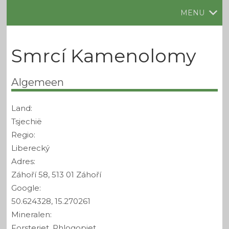
MENU
Smrcí Kamenolomy
Algemeen
Land:
Tsjechië
Regio:
Liberecký
Adres:
Záhoří 58, 513 01 Záhoří
Google:
50.624328, 15.270261
Mineralen:
Forsteriet, Phlogopiet