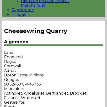
Diensten en advertenties
Merchandise
Registreren
Inloggen
Cheesewring Quarry
Algemeen
Land:
Engeland
Regio:
Cornwall
Adres:
Upton Cross, Minions
Google:
50.524697, -4.45735
Mineralen:
Actinoliet, Andalusiet, Bertrandiet, Brookiet,
Fluoriet, Wulfeniet
Gesteente:
Soort: