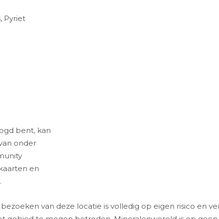
, Pyriet
elogd bent, kan
 van onder
munity
kaarten en
.
ezoeken van deze locatie is volledig op eigen risico en vera
gebied te mogen betreden. Mineralenwereld is op geen e