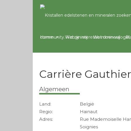
Home
Wie zijn wij
Wat doen wij
Bl
Carrière Gauthie
Algemeen
Land:
België
Regio:
Hainaut
Adres:
Rue Mademoiselle Han
Soignies