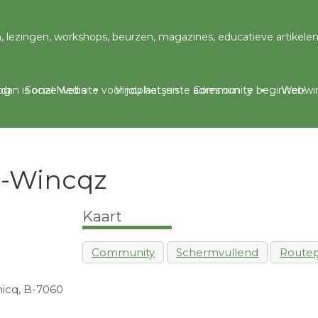
og
Social Media
Vindplaatsen
Community
Webwin
r-Wincqz
Kaart
Community
Schermvullend
Routep
icq, B-7060