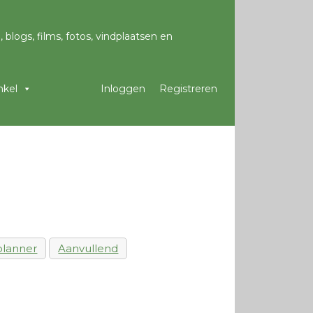
kel
Inloggen
Registreren
lanner
Aanvullend