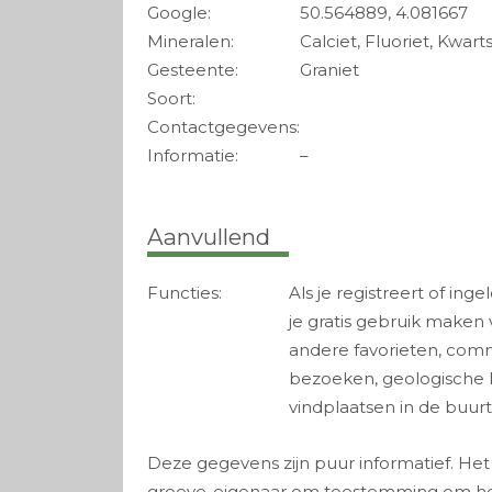
Google:
50.564889, 4.081667
Mineralen:
Calciet, Fluoriet, Kwarts
Gesteente:
Graniet
Soort:
Contactgegevens:
Informatie:
–
Aanvullend
Functies:
Als je registreert of ing
je gratis gebruik maken
andere favorieten, com
bezoeken, geologische 
vindplaatsen in de buurt
Deze gegevens zijn puur informatief. Het b
groeve-eigenaar om toestemming om het 