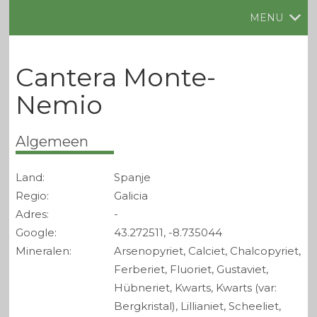
MENU
Cantera Monte-
Nemio
Algemeen
Land:
Spanje
Regio:
Galicia
Adres:
-
Google:
43.272511, -8.735044
Mineralen:
Arsenopyriet, Calciet, Chalcopyriet,
Ferberiet, Fluoriet, Gustaviet,
Hübneriet, Kwarts, Kwarts (var:
Bergkristal), Lillianiet, Scheeliet,