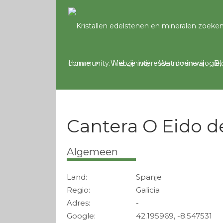
Home
Wie zijn wij
Wat doen wij
Bl
Cantera O Eido d
Algemeen
Land:
Spanje
Regio:
Galicia
Adres:
-
Google:
42.195969, -8.547531