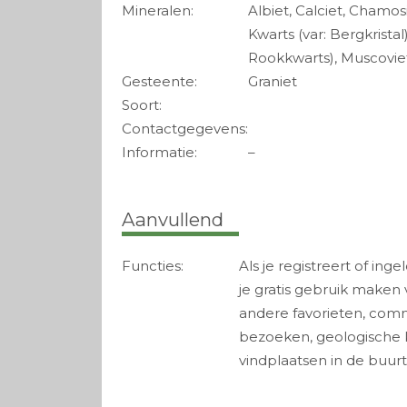
Mineralen:
Albiet, Calciet, Chamos
Kwarts (var: Bergkristal)
Rookkwarts), Muscoviet
Gesteente:
Graniet
Soort:
Contactgegevens:
Informatie:
–
Aanvullend
Functies:
Als je registreert of ing
je gratis gebruik maken
andere favorieten, com
bezoeken, geologische 
vindplaatsen in de buurt