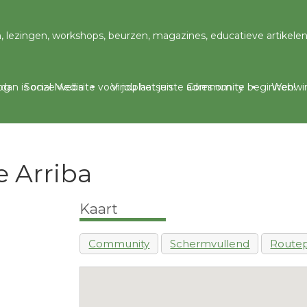
og
Social Media
Vindplaatsen
Community
Webwin
e Arriba
Kaart
Community
Schermvullend
Routep