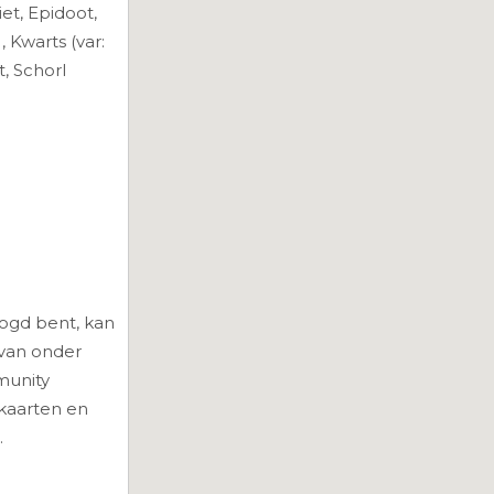
iet, Epidoot,
, Kwarts (var:
, Schorl
elogd bent, kan
 van onder
munity
kaarten en
.