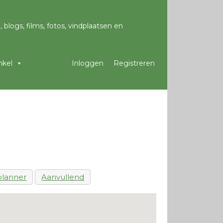
kel
Inloggen
Registreren
lanner
Aanvullend