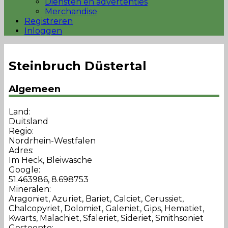
Diensten en advertenties
Merchandise
Registreren
Inloggen
Steinbruch Düstertal
Algemeen
Land:
Duitsland
Regio:
Nordrhein-Westfalen
Adres:
Im Heck, Bleiwäsche
Google:
51.463986, 8.698753
Mineralen:
Aragoniet, Azuriet, Bariet, Calciet, Cerussiet,
Chalcopyriet, Dolomiet, Galeniet, Gips, Hematiet,
Kwarts, Malachiet, Sfaleriet, Sideriet, Smithsoniet
Gesteente: