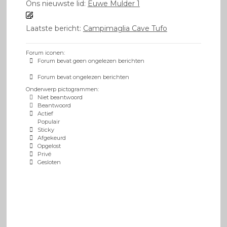
Ons nieuwste lid:
Euwe Mulder 1
Laatste bericht:
Campimaglia Cave Tufo
Forum iconen:
Forum bevat geen ongelezen berichten
Forum bevat ongelezen berichten
Onderwerp pictogrammen:
Niet beantwoord
Beantwoord
Actief
Populair
Sticky
Afgekeurd
Opgelost
Privé
Gesloten