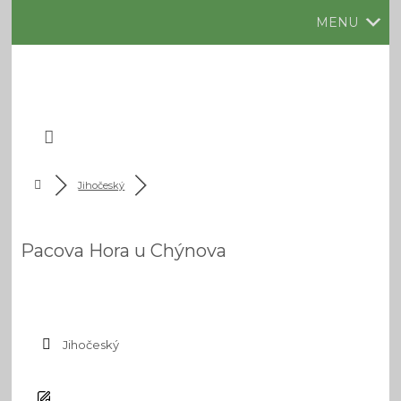
MENU
Jihočeský
Pacova Hora u Chýnova
Jihočeský