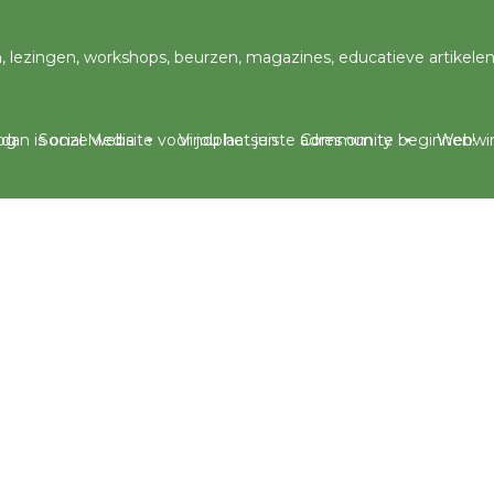
og
Social Media
Vindplaatsen
Community
Webwin