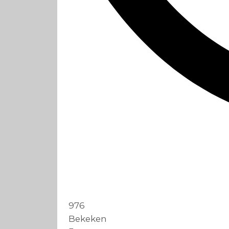
976
Bekeken