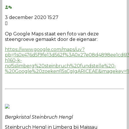
3 december 2020 15:27
Op Google Maps staat een foto van deze
steengroeve gemaakt door de eigenaar:
https://www.google.com/maps/uv?
pb=!1s0x476d5f9fe13d562f%3A0x27e08d4898ee1cd6
h160-k-
no!5slimberg%20steinbruch%20fundstelle%20-
%20Google%20zoeken!15sCgIgARICEAE&imagekey=
Bergkristal Steinbruch Hengl
Steinbruch Hengl in Limberg bij Maissau