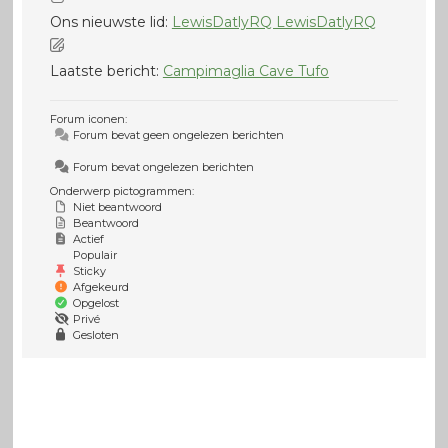
Ons nieuwste lid:
LewisDatlyRQ LewisDatlyRQ
Laatste bericht:
Campimaglia Cave Tufo
Forum iconen:
Forum bevat geen ongelezen berichten
Forum bevat ongelezen berichten
Onderwerp pictogrammen:
Niet beantwoord
Beantwoord
Actief
Populair
Sticky
Afgekeurd
Opgelost
Privé
Gesloten