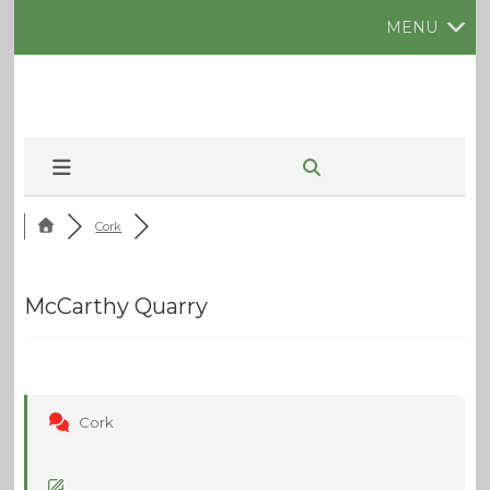
MENU
Cork
McCarthy Quarry
Cork