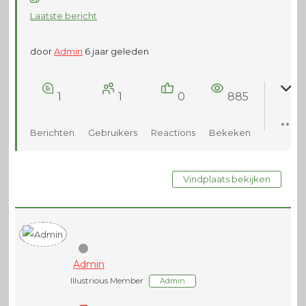
Laatste bericht
door
Admin
6 jaar geleden
1
1
0
885
Berichten
Gebruikers
Reactions
Bekeken
Vindplaats bekijken
Admin
Illustrious Member
Admin