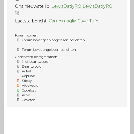
Ons nieuwste lid:
LewisDatlyRQ LewisDatlyRQ
Laatste bericht:
Campimaglia Cave Tufo
Forum iconen:
Forum bevat geen ongelezen berichten
Forum bevat ongelezen berichten
Onderwerp pictogrammen:
Niet beantwoord
Beantwoord
Actief
Populair
Sticky
Afgekeurd
Opgelost
Privé
Gesloten