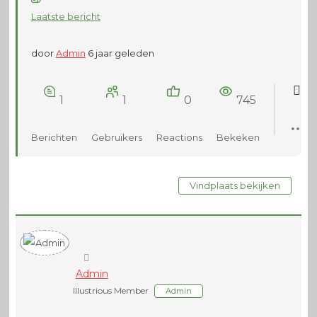
Laatste bericht
door
Admin
6 jaar geleden
1
1
0
745
Berichten
Gebruikers
Reactions
Bekeken
Vindplaats bekijken
Admin
Illustrious Member
Admin