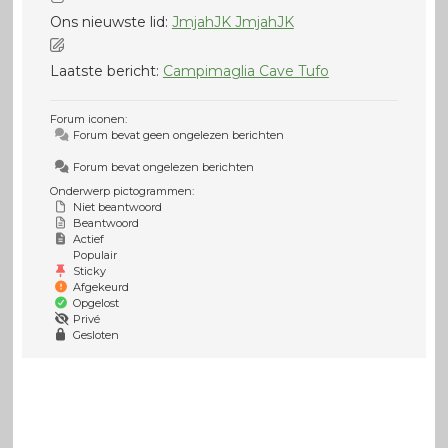
Ons nieuwste lid:
JmjahJK JmjahJK
Laatste bericht:
Campimaglia Cave Tufo
Forum iconen:
Forum bevat geen ongelezen berichten
Forum bevat ongelezen berichten
Onderwerp pictogrammen:
Niet beantwoord
Beantwoord
Actief
Populair
Sticky
Afgekeurd
Opgelost
Privé
Gesloten