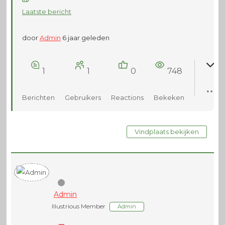
Laatste bericht
door
Admin
6 jaar geleden
1
1
0
748
Berichten
Gebruikers
Reactions
Bekeken
Vindplaats bekijken
Admin
Illustrious Member
Admin