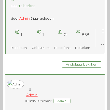
Laatste bericht
door
Admin
6 jaar geleden
1
1
0
868
Berichten
Gebruikers
Reactions
Bekeken
Vindplaats bekijken
Admin
Illustrious Member
Admin