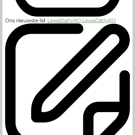
Ons nieuwste lid:
LewisDatlyRQ LewisDatlyRQ