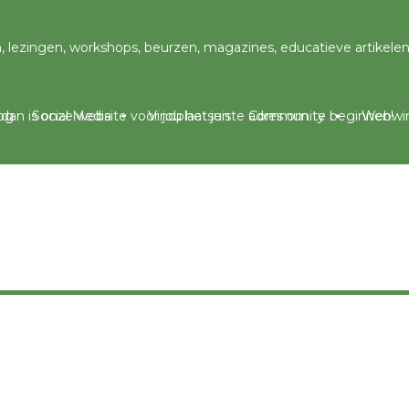
og
Social Media
Vindplaatsen
Community
Webwin