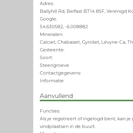
Adres:
Ballyhill Rd, Belfast BT14 8SF, Verenigd Ko
Google:
54.630582, -6.008882
Mineralen:
Calciet, Chabasiet, Gyroliet, Lévyne-Ca, 
Gesteente:
Soort:
Steengroeve
Contactgegevens:
Informatie:
Aanvullend
Functies:
Als je registreert of ingelogd bent, kan
vindplaatsen in de buurt.