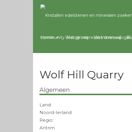
Home
Wie zijn wij
Wat doen wij
Bl
Wolf Hill Quarry
Algemeen
Land:
Noord-Ierland
Regio:
Antrim