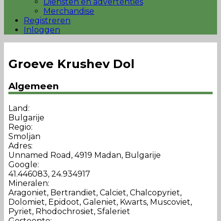
Diensten en advertenties
Merchandise
Registreren
Inloggen
Groeve Krushev Dol
Algemeen
Land:
Bulgarije
Regio:
Smoljan
Adres:
Unnamed Road, 4919 Madan, Bulgarije
Google:
41.446083, 24.934917
Mineralen:
Aragoniet, Bertrandiet, Calciet, Chalcopyriet,
Dolomiet, Epidoot, Galeniet, Kwarts, Muscoviet,
Pyriet, Rhodochrosiet, Sfaleriet
Gesteente: