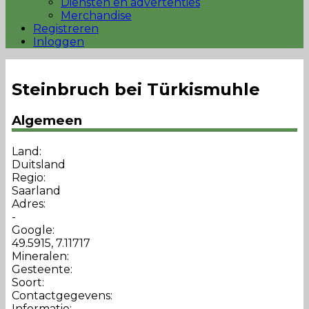
Diensten en advertenties
Merchandise
Registreren
Inloggen
Steinbruch bei Türkismuhle
Algemeen
Land:
Duitsland
Regio:
Saarland
Adres:
-
Google:
49.5915, 7.11717
Mineralen:
Gesteente:
Soort:
Contactgegevens:
Informatie: