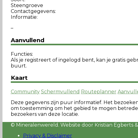
Steengroeve
Contactgegevens:
Informatie:
–
Aanvullend
Functies:
Als je registreert of ingelogd bent, kan je gratis
buurt.
Kaart
Community
Schermvullend
Routeplanner
Aanvull
Deze gegevens zijn puur informatief. Het bezoeken va
om toestemming om het gebied te mogen betreden. 
bezoekers van deze locatie.
© Mineralenwereld. Website door Kristian Egberts &
Privacy & Disclaimer