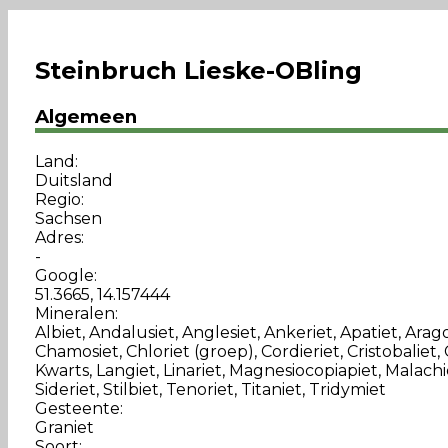
Steinbruch Lieske-OBling
Algemeen
Land:
Duitsland
Regio:
Sachsen
Adres:
-
Google:
51.3665, 14.157444
Mineralen:
Albiet, Andalusiet, Anglesiet, Ankeriet, Apatiet, Arago
Chamosiet, Chloriet (groep), Cordieriet, Cristobaliet, 
Kwarts, Langiet, Linariet, Magnesiocopiapiet, Malachie
Sideriet, Stilbiet, Tenoriet, Titaniet, Tridymiet
Gesteente:
Graniet
Soort: