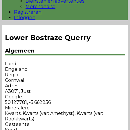
Diensten en advertenties
Merchandise
Registreren
Inloggen
Lower Bostraze Querry
Algemeen
Land:
Engeland
Regio:
Cornwall
Adres:
A3071, Just
Google:
50.127781, -5.662856
Mineralen:
Kwarts, Kwarts (var: Amethyst), Kwarts (var:
Rookkwarts)
Gesteente:
Soort: