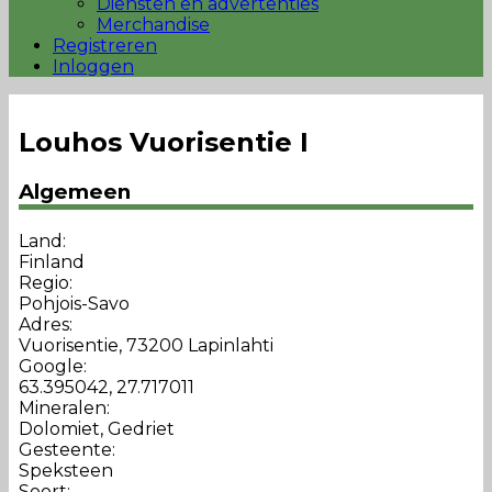
Diensten en advertenties
Merchandise
Registreren
Inloggen
Louhos Vuorisentie I
Algemeen
Land:
Finland
Regio:
Pohjois-Savo
Adres:
Vuorisentie, 73200 Lapinlahti
Google:
63.395042, 27.717011
Mineralen:
Dolomiet, Gedriet
Gesteente:
Speksteen
Soort: